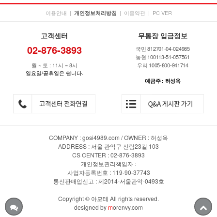
이용안내
|
|
이용약관
|
PC VER
개인정보처리방침
고객센터
무통장 입금정보
02-876-3893
국민 812701-04-024985
농협 100113-51-057561
월 ~ 토 : 11시 ~ 8시
우리 1005-800-941714
일요일/공휴일은 쉽니다.
예금주 : 허성옥
COMPANY : gosi4989.com / OWNER : 허성옥
ADDRESS : 서울 관악구 신림23길 103
CS CENTER : 02-876-3893
개인정보관리책임자 :
사업자등록번호 : 119-90-37743
통신판매업신고 : 제2014-서울관악-0493호
Copyright © 아모테 All rights reserved.
designed by
m
orenvy.com