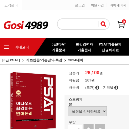
고객센터
로그인
회원가입
마이페이지
0
5급PSAT
민간경력자
PSAT기출문제
카테고리
기출문제
기출문제
단권화자료
[5급 PSAT]
기초입문/기본강의/특강
2024대비
28,100
상품가
원
적립금
261원
배송비
(조건)
지역별
스프링제
본
수량