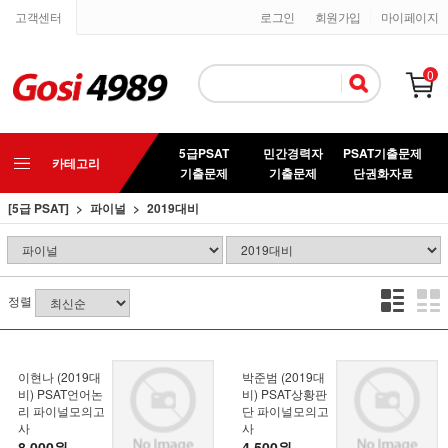
고객센터
로그인
회원가입
마이페이지
0
5급PSAT
민간경력자
PSAT기출문제
카테고리
기출문제
기출문제
단권화자료
[5급 PSAT]
파이널
2019대비
정렬
이현나 (2019대
박준범 (2019대
비) PSAT언어논
비) PSAT상황판
리 파이널모의고
단 파이널모의고
사
사
8,000원
4,500원