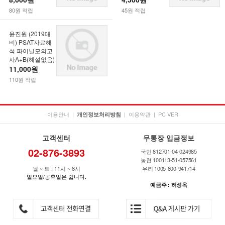
80원 적립
45원 적립
윤진원 (2019대
비) PSAT자료해
석 파이널모의고
사A+B(해설없음)
11,000원
110원 적립
이용안내
|
|
이용약관
|
PC VER
개인정보처리방침
고객센터
무통장 입금정보
02-876-3893
국민 812701-04-024985
농협 100113-51-057561
월 ~ 토 : 11시 ~ 8시
우리 1005-800-941714
일요일/공휴일은 쉽니다.
예금주 : 허성옥