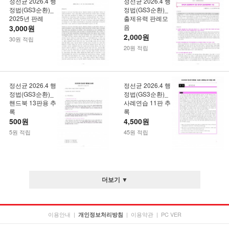
정선균 2026.4 행
정선균 2026.4 행
정법(GS3순환)_
정법(GS3순환)_
2025년 판례
출제유력 판례모
음
3,000원
2,000원
30원 적립
20원 적립
정선균 2026.4 행
정선균 2026.4 행
정법(GS3순환)_
정법(GS3순환)_
핸드북 13판용 추
사례연습 11판 추
록
록
500원
4,500원
5원 적립
45원 적립
더보기 ▼
이용안내
|
|
이용약관
|
PC VER
개인정보처리방침