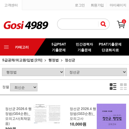
고객센터
로그인
회원가입
마이페이지
0
5급PSAT
민간경력자
PSAT기출문제
카테고리
기출문제
기출문제
단권화자료
5급공채/외교원/입법 [2차]
행정법
정선균
정렬
정선균 2026.6 행
정선균 2026.4 행
정법(GS4순환)_
정법(GS3순환)_
모의고사(최채없
모의고사
음)
10,000원
300원