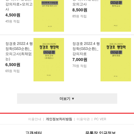
강의자료+모의고
모의고사
사
8,500원
4,500원
85원 적립
45원 적립
정경호 2022.4 행
정경호 2022.4 행
정학(GS3순환)_
정학(GS3순환)_
모의고사(최채없
강의자료
는)
7,000원
6,500원
70원 적립
65원 적립
더보기 ▼
이용안내
|
|
이용약관
|
PC VER
개인정보처리방침
고객센터
무통장 입금정보