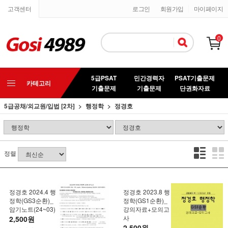
고객센터
로그인
회원가입
마이페이지
0
5급PSAT
민간경력자
PSAT기출문제
카테고리
기출문제
기출문제
단권화자료
5급공채/외교원/입법 [2차]
행정학
정경호
정렬
정경호 2024.4 행
정경호 2023.8 행
정학(GS3순환)_
정학(GS1순환)_
암기노트(24~03)
강의자료+모의고
사
2,500원
2,500원