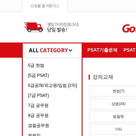
쇼핑몰 즐겨찾기
ALL
CATEGORY
PSAT기출문제
PSA
5급 헌법
[5급 PSAT]
강의교재
5급공채/외교원/입법 [2차]
헌법(7)
[7급 PSAT]
상법(34)
7급 공무원
9급 공무원
법철학
경찰공무원
기타
전문직