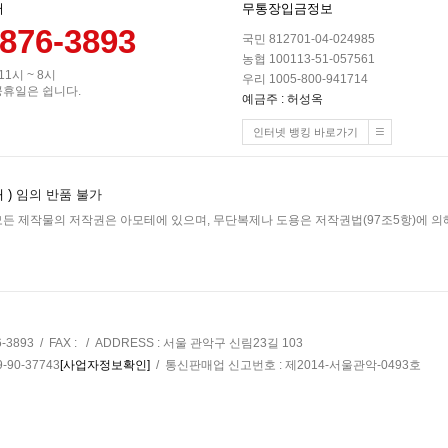
터
무통장입금정보
-876-3893
국민 812701-04-024985
농협 100113-51-057561
 11시 ~ 8시
우리 1005-800-941714
공휴일은 쉽니다.
예금주 : 허성옥
인터넷 뱅킹 바로가기
 )
임의 반품 불가
든 제작물의 저작권은 아모테에 있으며, 무단복제나 도용은 저작권법(97조5항)에 의해
6-3893 / FAX : / ADDRESS : 서울 관악구 신림23길 103
90-37743
[사업자정보확인]
/ 통신판매업 신고번호 : 제2014-서울관악-0493호