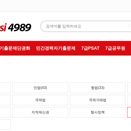
T기출문제단권화
민간경력자기출문제
7급PSAT
7급공무원
민법(43)
형법(33)
국제법
국제거래법
지적재산권
형사정책