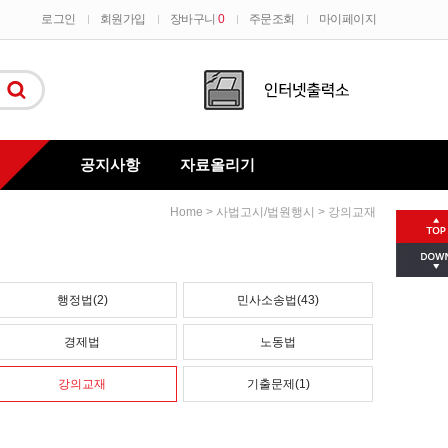
로그인
회원가입
장바구니
0
주문조회
마이페이지
공지사항
자료올리기
>
>
Home
사법고시/법원행시
강의교재
질문과대답
행정법(2)
민사소송법(43)
경제법
노동법
강의교재
기출문제(1)