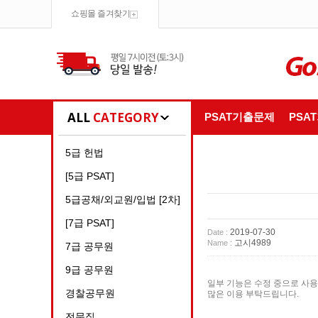
쇼핑몰 즐겨찾기
ALL
CATEGORY
PSAT기출문제
PSA
5급 헌법
[5급 PSAT]
5급공채/외교원/입법 [2차]
[7급 PSAT]
2019-07-30
Date :
고시4989
Name :
7급 공무원
9급 공무원
일부 기능은 수정 중으로 사용
경찰공무원
많은 이용 부탁드립니다.
전문직