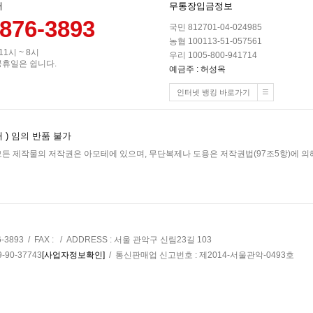
터
무통장입금정보
-876-3893
국민 812701-04-024985
농협 100113-51-057561
 11시 ~ 8시
우리 1005-800-941714
공휴일은 쉽니다.
예금주 : 허성옥
인터넷 뱅킹 바로가기
 )
임의 반품 불가
든 제작물의 저작권은 아모테에 있으며, 무단복제나 도용은 저작권법(97조5항)에 의해
6-3893 / FAX : / ADDRESS : 서울 관악구 신림23길 103
90-37743
[사업자정보확인]
/ 통신판매업 신고번호 : 제2014-서울관악-0493호