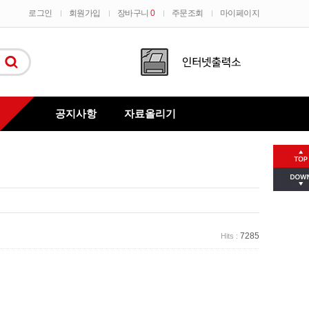
로그인
회원가입
장바구니
0
주문조회
마이페이지
공지사항
자료올리기
질문과대답
7285
Hits :