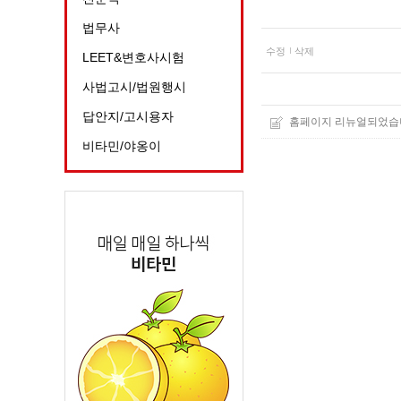
법무사
수정
삭제
LEET&변호사시험
사법고시/법원행시
답안지/고시용자
홈페이지 리뉴얼되었습
비타민/야옹이