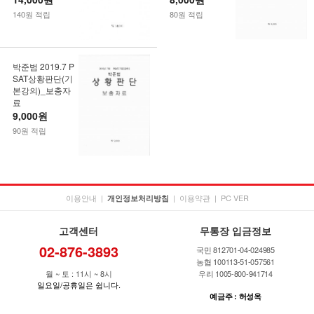
140원 적립
80원 적립
박준범 2019.7 P
SAT상황판단(기
본강의)_보충자
료
9,000원
90원 적립
이용안내
|
|
이용약관
|
PC VER
개인정보처리방침
고객센터
무통장 입금정보
02-876-3893
국민 812701-04-024985
농협 100113-51-057561
월 ~ 토 : 11시 ~ 8시
우리 1005-800-941714
일요일/공휴일은 쉽니다.
예금주 : 허성옥