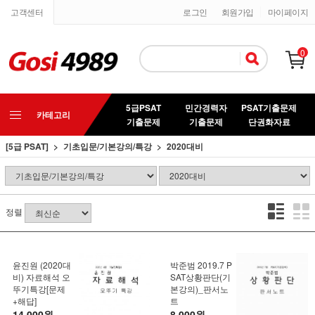
고객센터
로그인
회원가입
마이페이지
0
5급PSAT
민간경력자
PSAT기출문제
카테고리
기출문제
기출문제
단권화자료
[5급 PSAT]
기초입문/기본강의/특강
2020대비
정렬
윤진원 (2020대
박준범 2019.7 P
비) 자료해석 오
SAT상황판단(기
뚜기특강[문제
본강의)_판서노
+해답]
트
14,000원
8,000원