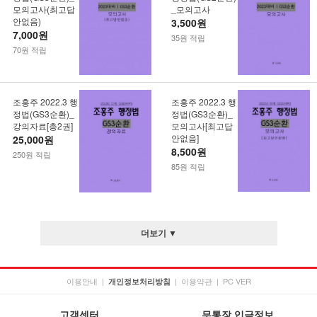
모의고사(최고답
_모의고사
안없음)
3,500원
7,000원
35원 적립
70원 적립
조홍주 2022.3 행
조홍주 2022.3 행
정법(GS3순환)_
정법(GS3순환)_
강의자료[총2권]
모의고사[최고답
안없음]
25,000원
8,500원
250원 적립
85원 적립
더보기 ▼
이용안내
|
|
이용약관
|
PC VER
개인정보처리방침
고객센터
무통장 입금정보