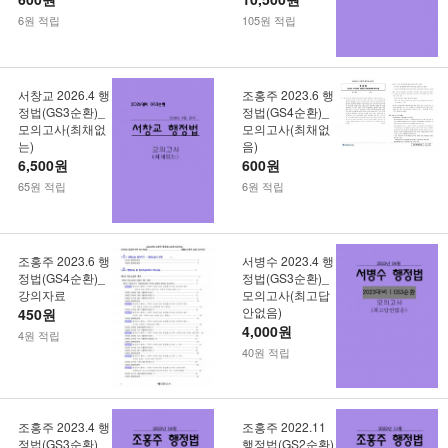
6원 적립
105원 적립
서창교 2026.4 행
조홍주 2023.6 행
정법(GS3순환)_
정법(GS4순환)_
모의고사(최채없
모의고사(최채없
는)
음)
6,500원
600원
65원 적립
6원 적립
조홍주 2023.6 행
서병수 2023.4 행
정법(GS4순환)_
정법(GS3순환)_
강의자료
모의고사(최고답
안없음)
450원
4,000원
4원 적립
40원 적립
조홍주 2023.4 행
조홍주 2022.11
정법(GS3순환)_
행정법(GS2순환)