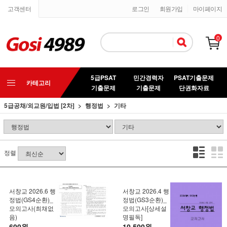
고객센터
로그인
회원가입
마이페이지
0
5급PSAT
민간경력자
PSAT기출문제
카테고리
기출문제
기출문제
단권화자료
5급공채/외교원/입법 [2차]
행정법
기타
정렬
서창교 2026.6 행
서창교 2026.4 행
정법(GS4순환)_
정법(GS3순환)_
모의고사(최채없
모의고사[상세설
음)
명필독]
600원
10,500원