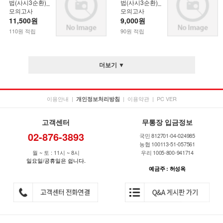
법(사시3순환)_
법(사시3순환)_
모의고사
모의고사
11,500원
9,000원
110원 적립
90원 적립
더보기 ▼
이용안내
|
|
이용약관
|
PC VER
개인정보처리방침
고객센터
무통장 입금정보
02-876-3893
국민 812701-04-024985
농협 100113-51-057561
월 ~ 토 : 11시 ~ 8시
우리 1005-800-941714
일요일/공휴일은 쉽니다.
예금주 : 허성옥