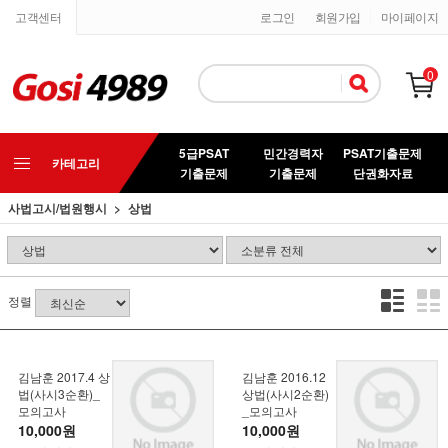
고객센터
로그인
회원가입
마이페이지
0
5급PSAT
민간경력자
PSAT기출문제
카테고리
기출문제
기출문제
단권화자료
사법고시/법원행시
상법
정렬
김남훈 2017.4 상
김남훈 2016.12
법(사시3순환)_
상법(사시2순환)
모의고사
_모의고사
10,000원
10,000원